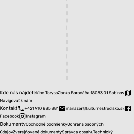
Kde nás nájdete
Kino Torysa
Janka Borodáča 18
083 01 Sabinov
Navigovať k nám
Kontakt
+421 910 885 881
manazer@kulturnestredisko.sk
Facebook
Instagram
Dokumenty
Obchodné podmienky
Ochrana osobných
údajov
Zverejňované dokumenty
Správca obsahu
Technický